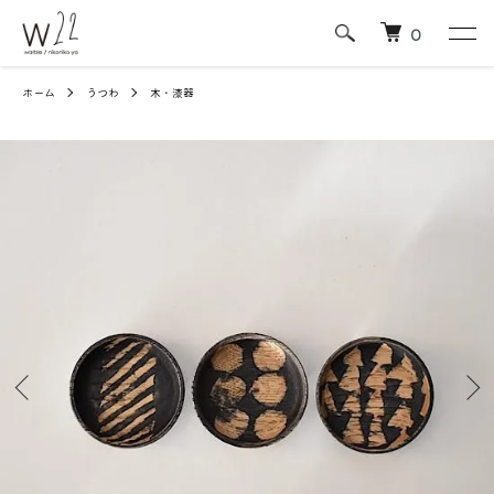
0
ホーム
うつわ
木・漆器