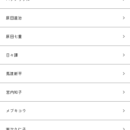
原田直治
原田七重
日々譚
馬渡新平
宮内知子
メブキコウ
家次久仁子