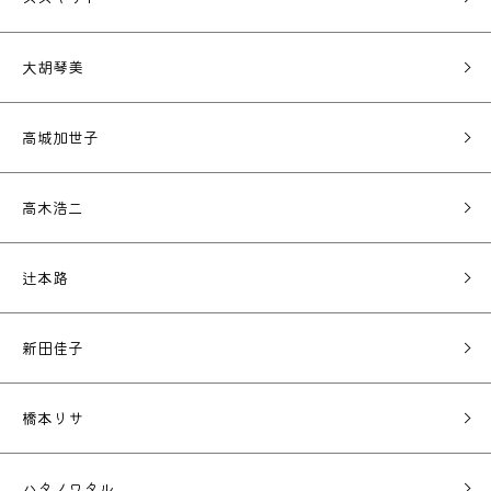
大胡琴美
高城加世子
高木浩二
辻本路
新田佳子
橋本リサ
ハタノワタル