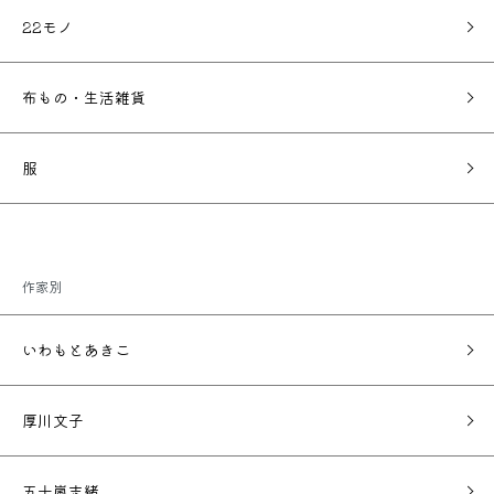
22モノ
布もの・生活雑貨
服
作家別
いわもとあきこ
厚川文子
五十嵐志緒