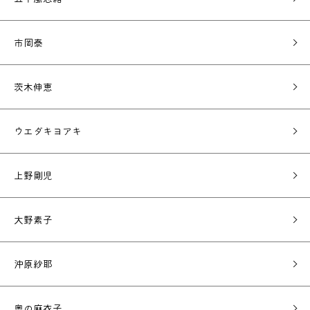
市岡泰
茨木伸恵
ウエダキヨアキ
上野剛児
大野素子
沖原紗耶
奥の麻衣子