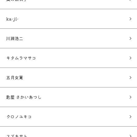
ka-ji-
川淵浩二
キタムラマサコ
五月女寛
匙屋 さかいあつし
クロノユキコ
スズキサト