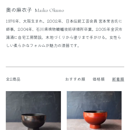
奥の麻衣子
Maiko Okuno
1976年、大阪生まれ。2002年、日本伝統工芸会員 宮本常吉氏に
師事。2004年、石川県挽物轆轤技術研修所卒業。2005年金沢市
湯涌に自宅工房開設。木地づくりから塗りまで手がける。女性ら
しい柔らかなフォルムが魅力の漆器です。
全2商品
おすすめ順
価格順
新着順