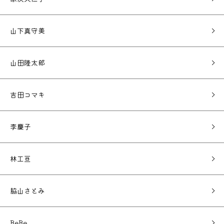
山下真守美
山田隆太郎
吉田コマキ
李慶子
林工亘
脇山さとみ
BeBe