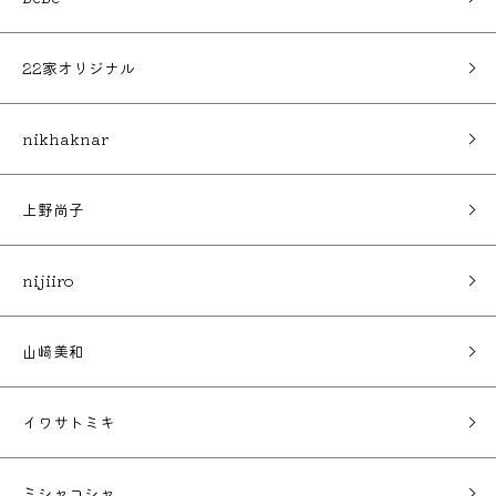
22家オリジナル
nikhaknar
上野尚子
nijiiro
山﨑美和
イワサトミキ
ミシャコシャ