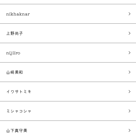
nikhaknar
上野尚子
nijiiro
山﨑美和
イワサトミキ
ミシャコシャ
山下真守美