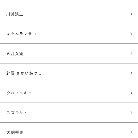
川淵浩二
キタムラマサコ
五月女寛
匙屋 さかいあつし
クロノユキコ
スズキサト
大胡琴美