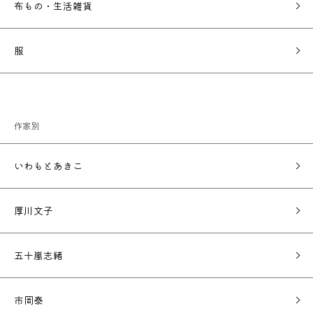
布もの・生活雑貨
服
作家別
いわもとあきこ
厚川文子
五十嵐志緒
市岡泰