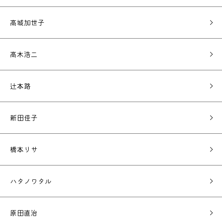
高城加世子
高木浩二
辻本路
新田佳子
橋本リサ
ハタノワタル
原田直治