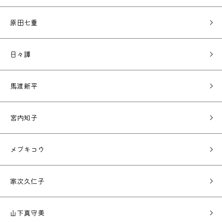
原田七重
日々譚
馬渡新平
宮内知子
メブキコウ
家次久仁子
山下真守美