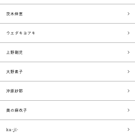
茨木伸恵
ウエダキヨアキ
上野剛児
大野素子
沖原紗耶
奥の麻衣子
ka-ji-