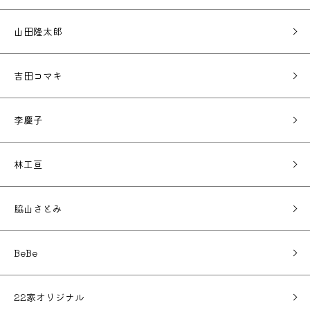
山田隆太郎
吉田コマキ
李慶子
林工亘
脇山さとみ
BeBe
22家オリジナル