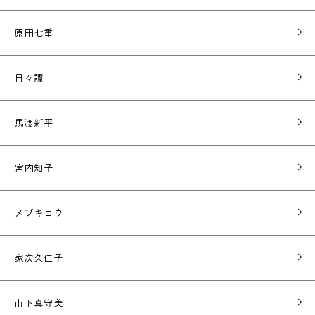
原田七重
日々譚
馬渡新平
宮内知子
メブキコウ
家次久仁子
山下真守美