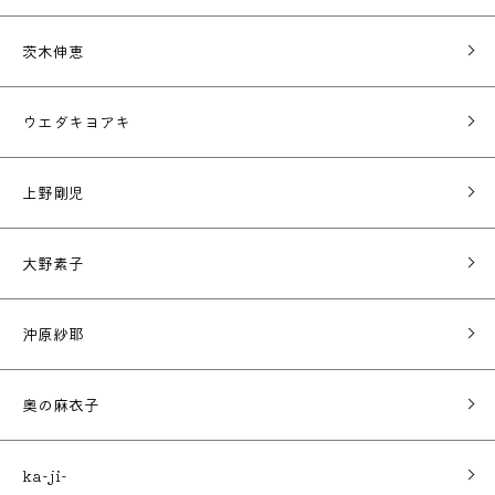
茨木伸恵
ウエダキヨアキ
上野剛児
大野素子
沖原紗耶
奥の麻衣子
ka-ji-