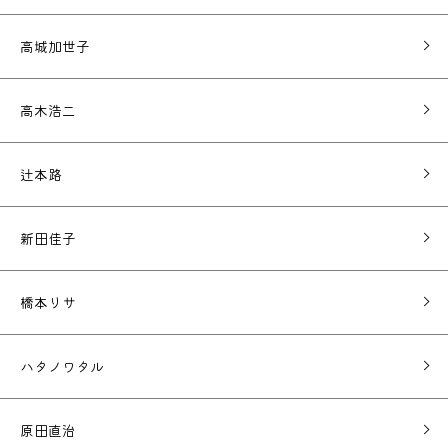
高城加世子
高木浩二
辻本路
新田佳子
橋本リサ
ハタノワタル
原田直治