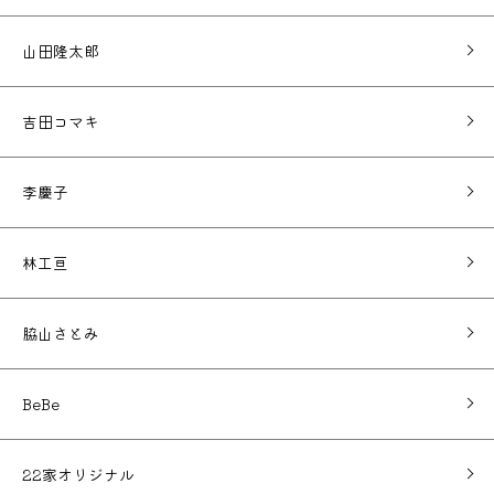
山田隆太郎
吉田コマキ
李慶子
林工亘
脇山さとみ
BeBe
22家オリジナル