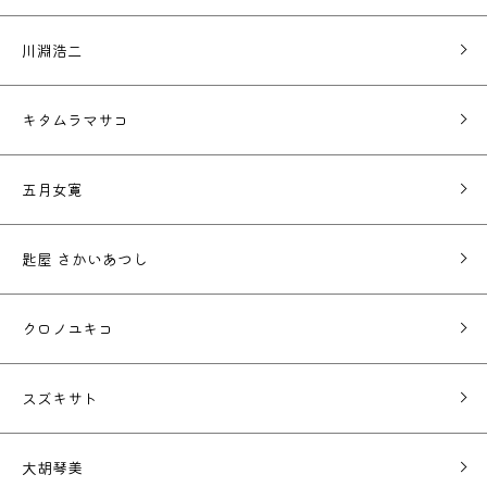
川淵浩二
キタムラマサコ
五月女寛
匙屋 さかいあつし
クロノユキコ
スズキサト
大胡琴美