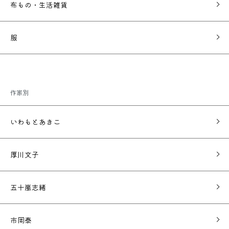
布もの・生活雑貨
服
作家別
いわもとあきこ
厚川文子
五十嵐志緒
市岡泰