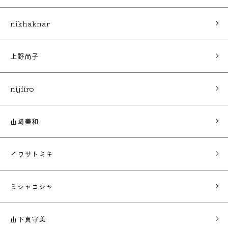
nikhaknar
上野尚子
nijiiro
山﨑美和
イワサトミキ
ミシャコシャ
山下真守美