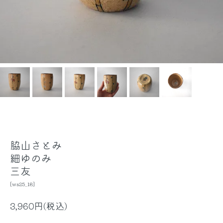
脇山さとみ
細ゆのみ
三友
[ws25_18]
3,960円(税込)