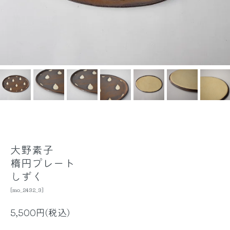
大野素子
楕円プレート
しずく
[mo_2432_3]
5,500円(税込)