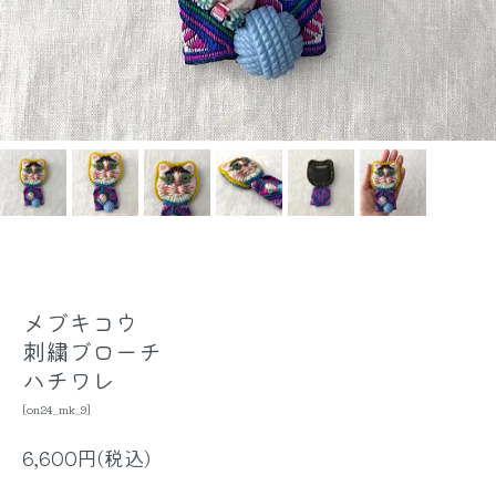
メブキコウ
刺繍ブローチ
ハチワレ
[on24_mk_9]
6,600円(税込)